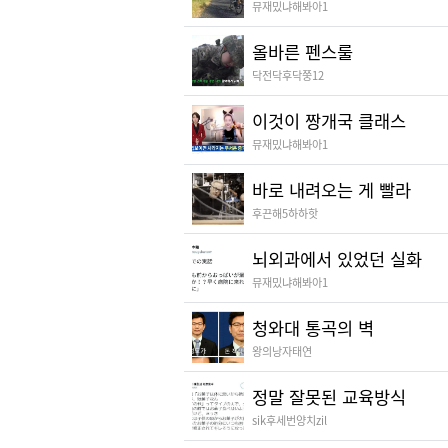
뮤재밌냐해봐아1
올바른 펜스룰
닥전닥후닥쭝12
이것이 짱개국 클래스
뮤재밌냐해봐아1
바로 내려오는 게 빨라
후끈해5하하핫
뇌외과에서 있었던 실화
뮤재밌냐해봐아1
청와대 통곡의 벽
왕의낭자태연
정말 잘못된 교육방식
sik후세번양치zil