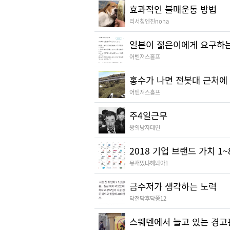
효과적인 불매운동 방법
리서칭엔진noha
일본이 젊은이에게 요구하는
어벤져스홀프
홍수가 나면 전봇대 근처에
어벤져스홀프
주4일근무
왕의낭자태연
2018 기업 브랜드 가치 1~
뮤재밌냐해봐아1
금수저가 생각하는 노력
닥전닥후닥쭝12
스웨덴에서 늘고 있는 경고