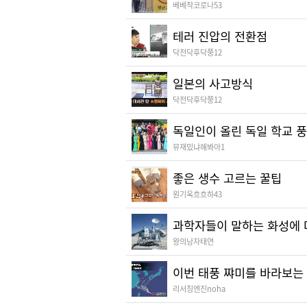
베베작코로나53
테러 진압의 전환점
닥전닥후닥쭝12
일본의 사고방식
닥전닥후닥쭝12
독일인이 올린 독일 학교 
뮤재밌냐해봐아1
좋은 생수 고르는 꿀팁
원기옥흐흐하43
과학자들이 말하는 화성에 
왕의낭자태연
이번 태풍 쨔미를 바라보는
리서칭엔진noha