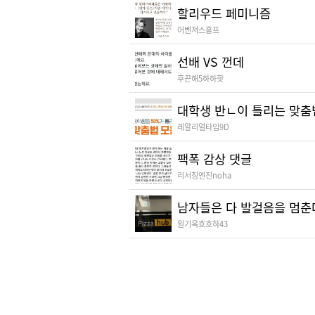
할리우드 페미니즘
어벤져스홀프
선배 VS 껀데
후끈해5하하핫
대학생 반ㄴ이 틀리는 맞춤
레알리얼타임9D
팩폭 감상 댓글
리서칭엔진noha
남자들은 다 발걸음을 멈춘
원기옥흐흐하43