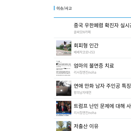
이슈/사고
중국 우한폐렴 확진자 실시간 
골싸모N카페
회피형 인간
베베작코로나53
엄마의 불면증 치료
리서칭엔진noha
연애 만화 남자 주인공 특징
왕의낭자태연
트럼프 난민 문제에 대해 
리서칭엔진noha
저출산 이유