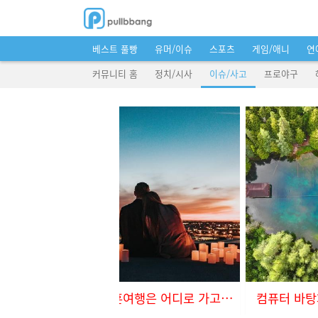
베스트 풀빵
유머/이슈
스포츠
게임/애니
연
커뮤니티 홈
정치/시사
이슈/사고
프로야구
해적들이 숨겨놓은 보물을 찾으러~
신혼여행은 어디로 가고싶으세요?