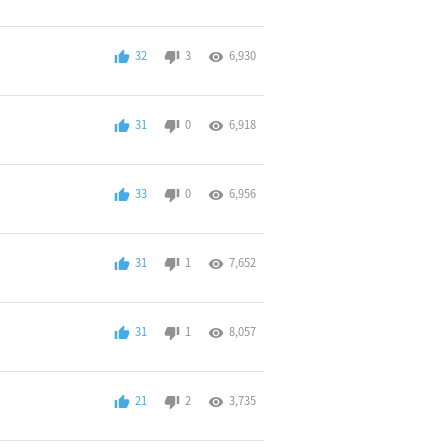
32
3
6,930
31
0
6,918
33
0
6,956
31
1
7,652
31
1
8,057
21
2
3,735