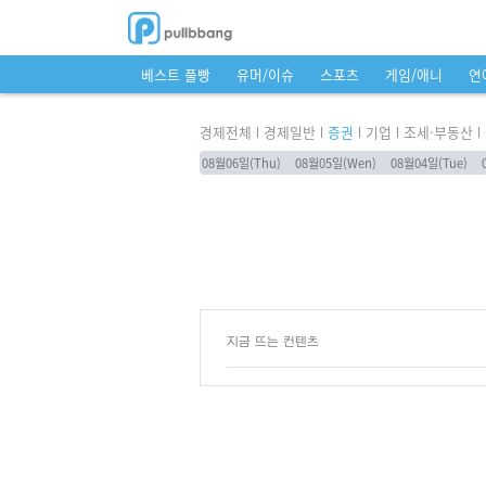
베스트 풀빵
유머/이슈
스포츠
게임/애니
연
경제전체
경제일반
증권
기업
조세·부동산
08월06일(Thu)
08월05일(Wen)
08월04일(Tue)
지금 뜨는 컨텐츠