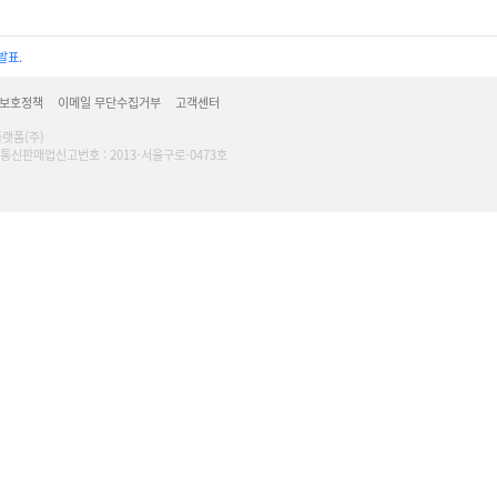
발표.
 보호정책
이메일 무단수집거부
고객센터
플랫폼(주)
16 l 통신판매업신고번호 : 2013-서울구로-0473호