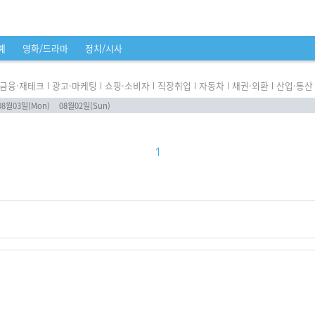
예
영화/드라마
정치/시사
금융·재테크
광고·마케팅
쇼핑·소비자
직장취업
자동차
채권·외환
산업·통산
08월03일(Mon)
08월02일(Sun)
1