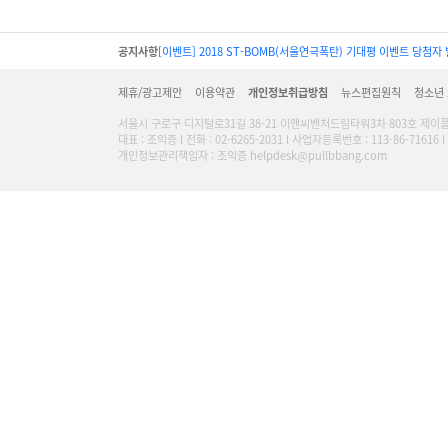
공지사항
[이벤트] 2018 ST-BOMB(서울연극폭탄) 기대평 이벤트 당첨자 
제휴/광고제안
이용약관
개인정보취급방침
뉴스편집원칙
청소년
서울시 구로구 디지털로31길 38-21 이앤씨벤처드림타워3차 803호 제이
대표 : 조익증 l 전화 : 02-6265-2031 l 사업자등록번호 : 113-86-716
개인정보관리책임자 : 조익증 helpdesk@pullbbang.com