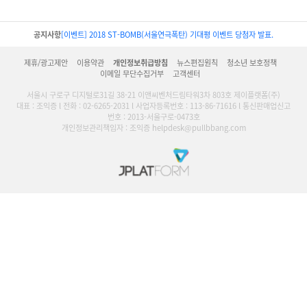
공지사항
[이벤트] 2018 ST-BOMB(서울연극폭탄) 기대평 이벤트 당첨자 발표.
제휴/광고제안
이용약관
개인정보취급방침
뉴스편집원칙
청소년 보호정책
이메일 무단수집거부
고객센터
서울시 구로구 디지털로31길 38-21 이앤씨벤처드림타워3차 803호 제이플랫폼(주)
대표 : 조익증 l 전화 : 02-6265-2031 l 사업자등록번호 : 113-86-71616 l 통신판매업신고
번호 : 2013-서울구로-0473호
개인정보관리책임자 : 조익증 helpdesk@pullbbang.com