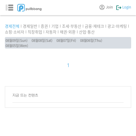
Join
Login
경제전체
경제일반
증권
기업
조세·부동산
금융·재테크
광고·마케팅
쇼핑·소비자
직장취업
자동차
채권·외환
산업·통산
08월09일(Sun)
08월08일(Sat)
08월07일(Fri)
08월06일(Thu)
08월05일(Wen)
1
지금 뜨는 컨텐츠